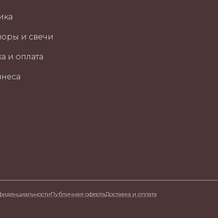
ика
оры и свечи
а и оплата
знеса
фиденциальности
Публичная оферта
Доставка и оплата