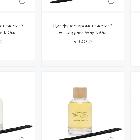
атический
Диффузор ароматический
es 130мл
Lemongrass Way 130мл
₽
5 900
₽