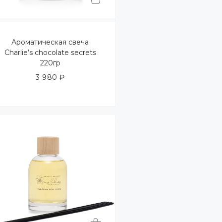
Ароматическая свеча
Charlie’s chocolate secrets
220гр
3 980
₽