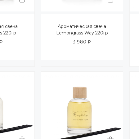
ая свеча
Ароматическая свеча
es 220гр
Lemongrass Way 220гр
₽
3 980
₽