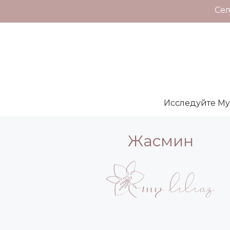
Сел
Исследуйте My L
Жасмин