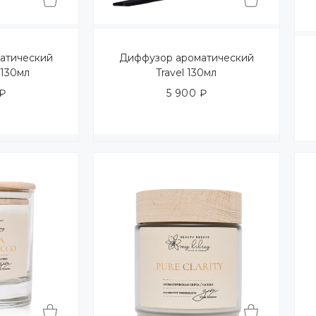
атический
Диффузор ароматический
y 130мл
Travel 130мл
₽
5 900
₽