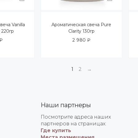
еча Vanilla
Ароматическая свеча Pure
 220гр
Clarity 130гр
₽
2 980
₽
1
2
→
Наши партнеры
Посмотрите адреса наших
партнеров на страницах:
Где купить
Места размещения