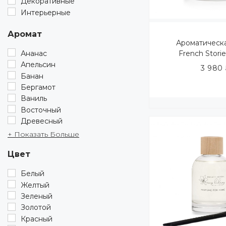
Декоративные
Интерьерные
Аромат
Ароматическ
Ананас
French Stori
Апельсин
3 980
Банан
Бергамот
Ваниль
Восточный
Древесный
+ Показать Больше
Цвет
Белый
Желтый
Зеленый
Золотой
Красный