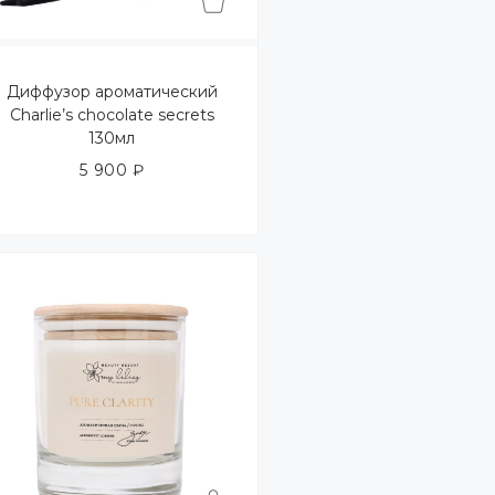
Диффузор ароматический
Charlie’s chocolate secrets
130мл
5 900
₽