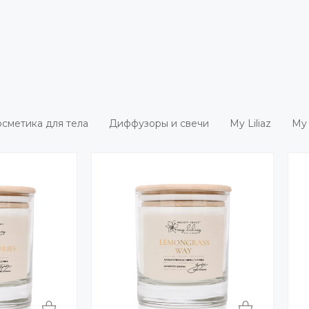
сметика для тела
Диффузоры и свечи
My Liliaz
My 