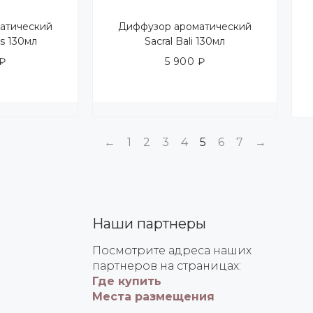
атический
Диффузор ароматический
es 130мл
Sacral Bali 130мл
₽
5 900
₽
←
1
2
3
4
5
6
7
→
Наши партнеры
Посмотрите адреса наших
партнеров на страницах:
Где купить
Места размещения