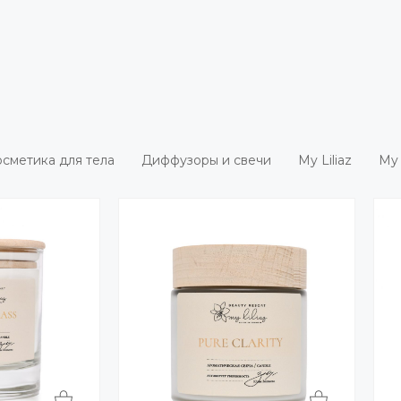
сметика для тела
Диффузоры и свечи
My Liliaz
My 