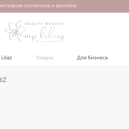
ективная косметика и ароматы
iliaz
Товары
Для бизнеса
az