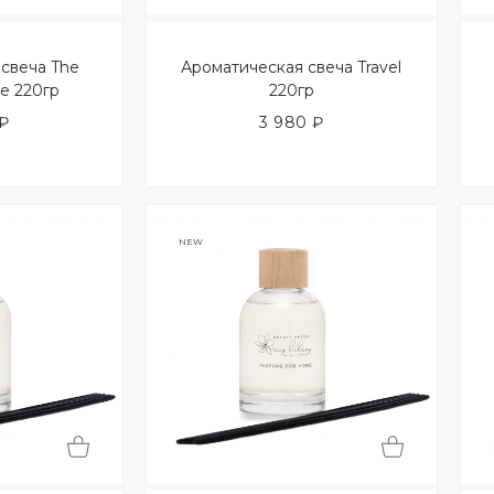
свеча The
Ароматическая свеча Travel
ce 220гр
220гр
₽
3 980
₽
NEW