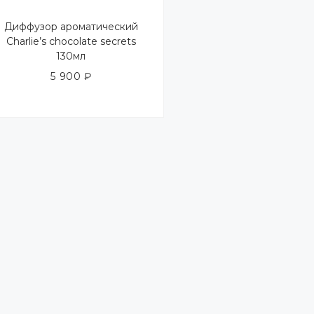
Диффузор ароматический
Charlie’s chocolate secrets
130мл
5 900
₽