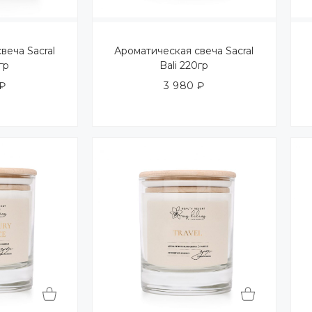
веча Sacral
Ароматическая свеча Sacral
гр
Bali 220гр
₽
3 980
₽