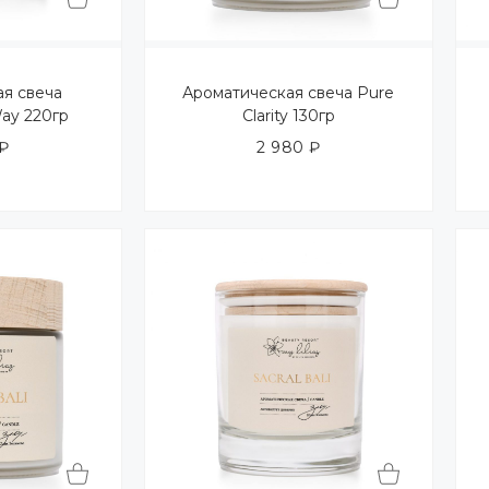
ая свеча
Ароматическая свеча Pure
ay 220гр
Clarity 130гр
₽
2 980
₽