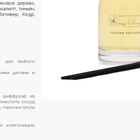
аяковое дерево,
калипт, тимьян,
Ветивер, Кедр,
ет для любого
кими детьми и
й диффузор из
оместить сосуд
 палочки (если
ая композиция,