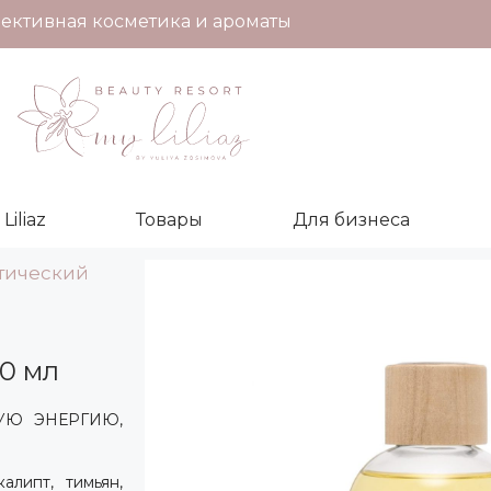
ективная косметика и ароматы
iliaz
Товары
Для бизнеса
тический
0 мл
НУЮ ЭНЕРГИЮ,
алипт, тимьян,