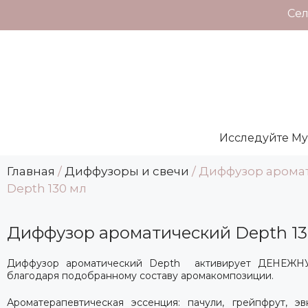
Сел
Исследуйте My L
Главная
/
Диффузоры и свечи
/ Диффузор арома
Depth 130 мл
Диффузор ароматический Depth 13
Диффузор ароматический Depth активирует ДЕНЕЖ
благодаря подобранному составу аромакомпозиции.
Ароматерапевтическая эссенция:
пачули,
г
рейпфрут, эвк