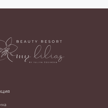
кция
ика