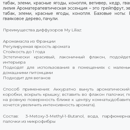
табак, элеми, красные ягоды, конопля, ветивер, кедр, гв
лилия
Ароматерапевтическая эссенция – это грейпфрут, эв
табак, элеми, красные ягоды, конопля. Базовые ноты: 
гваяковое дерево, пачули.
Преимущества диффузоров My Liliaz:
Аромамасла из Франции
Регулируемая яркость аромата
Стойкость до 1 года
Эстетически красивый, лаконичный флакон, подойд
интерьера
Подходят для использования в помещениях с малень
домашними питомцами
Подходит для веганов
Способ применения: Аккуратно вынуть ароматически
коробки, вскрыть крышку; вставить во флакон палочки; п
на ровную поверхность ближе к центру комнаты;добавить
хочется увеличить интенсивность аромата).
Состав: 3-Metoxy-3-Methyl-1-Butanol, вода, парфюмерн
палочки из микрофибры