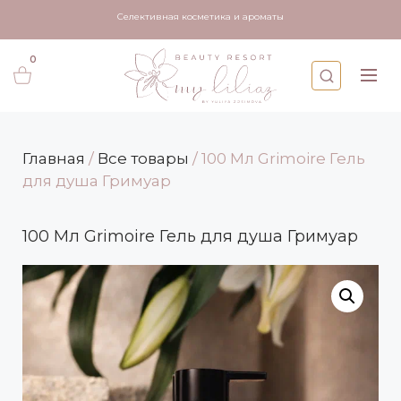
Селективная косметика и ароматы
0
Исследуйте 
Для б
Главная
/
Все товары
/ 100 Мл Grimoire Гель
для душа Гримуар
100 Мл Grimoire Гель для душа Гримуар