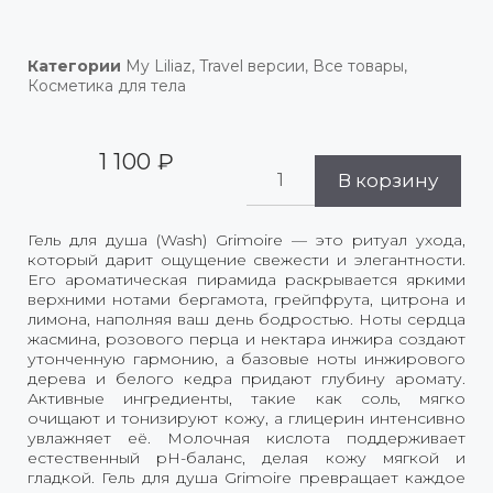
Категории
My Liliaz
,
Travel версии
,
Все товары
,
Косметика для тела
1 100
₽
В корзину
Гель для душа (Wash) Grimoire — это ритуал ухода,
который дарит ощущение свежести и элегантности.
Его ароматическая пирамида раскрывается яркими
верхними нотами бергамота, грейпфрута, цитрона и
лимона, наполняя ваш день бодростью. Ноты сердца
жасмина, розового перца и нектара инжира создают
утонченную гармонию, а базовые ноты инжирового
дерева и белого кедра придают глубину аромату.
Активные ингредиенты, такие как соль, мягко
очищают и тонизируют кожу, а глицерин интенсивно
увлажняет её. Молочная кислота поддерживает
естественный pH-баланс, делая кожу мягкой и
гладкой. Гель для душа Grimoire превращает каждое