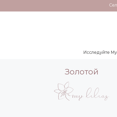
Сел
Исследуйте My L
Золотой