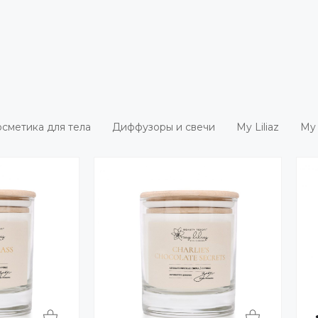
сметика для тела
Диффузоры и свечи
My Liliaz
My 