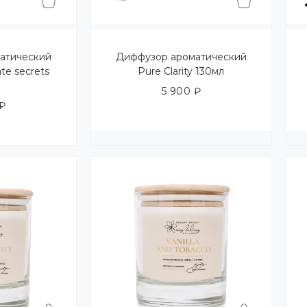
атический
Диффузор ароматический
ate secrets
Pure Clarity 130мл
л
5 900
₽
₽