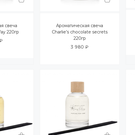
ая свеча
Ароматическая свеча
ay 220гр
Charlie’s chocolate secrets
220гр
₽
3 980
₽