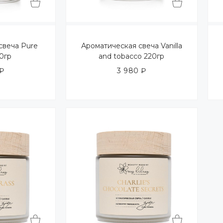
свеча Pure
Ароматическая свеча Vanilla
20гр
and tobacco 220гр
₽
3 980
₽