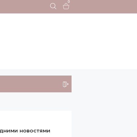
0
едними новостями