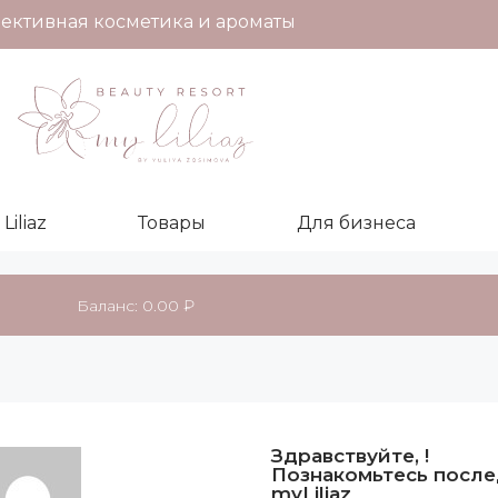
ективная косметика и ароматы
iliaz
Товары
Для бизнеса
Баланс:
0.00
₽
Здравствуйте, !
Познакомьтесь посл
myLiliaz