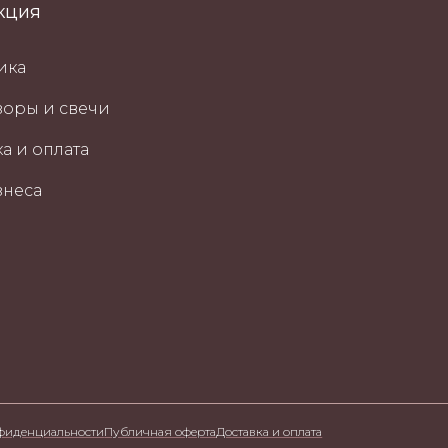
кция
ика
оры и свечи
а и оплата
знеса
фиденциальности
Публичная оферта
Доставка и оплата